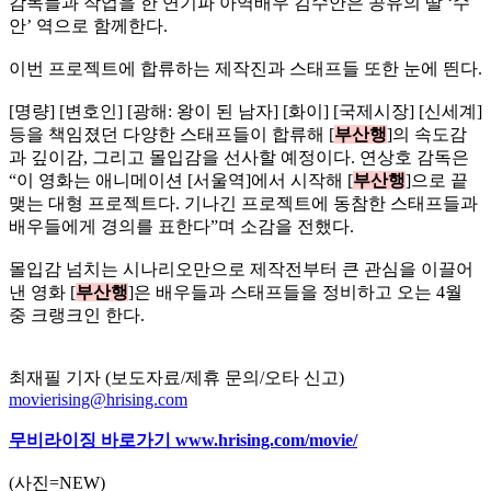
감독들과 작업을 한 연기파 아역배우 김수안은 공유의 딸 ‘수
안’ 역으로 함께한다.
이번 프로젝트에 합류하는 제작진과 스태프들 또한 눈에 띈다.
[명량] [변호인] [광해: 왕이 된 남자] [화이] [국제시장] [신세계]
등을 책임졌던 다양한 스태프들이 합류해 [
부산행
]의 속도감
과 깊이감, 그리고 몰입감을 선사할 예정이다.
연상호 감독은
“이 영화는 애니메이션 [서울역]에서 시작해 [
부산행
]으로 끝
맺는 대형 프로젝트다. 기나긴 프로젝트에 동참한 스태프들과
배우들에게 경의를 표한다”며 소감을 전했다.
몰입감 넘치는 시나리오만으로 제작전부터 큰 관심을 이끌어
낸 영화 [
부산행
]은 배우들과 스태프들을 정비하고 오는 4월
중 크랭크인 한다.
최재필 기자 (보도자료/제휴 문의/오타 신고)
movierising@hrising.com
무비라이징 바로가기
www.hrising.com/movie/
(사진=NEW)