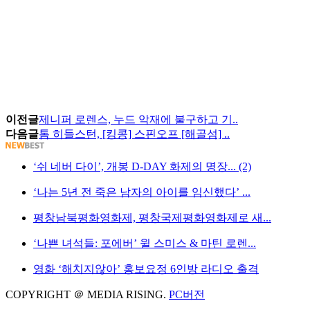
이전글
제니퍼 로렌스, 누드 악재에 불구하고 기..
다음글
톰 히들스턴, [킹콩] 스핀오프 [해골섬] ..
‘쉬 네버 다이’, 개봉 D-DAY 화제의 명장... (2)
‘나는 5년 전 죽은 남자의 아이를 임신했다’ ...
평창남북평화영화제, 평창국제평화영화제로 새...
‘나쁜 녀석들: 포에버’ 윌 스미스 & 마틴 로렌...
영화 ‘해치지않아’ 홍보요정 6인방 라디오 출격
COPYRIGHT ＠ MEDIA RISING.
PC버전