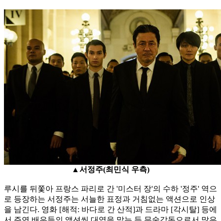
▲서정주(최민식 우측)
루시를 뒤쫓아 프랑스 파리로 간 '미스터 장'의 수하 '정주' 역으
로 등장하는 서정주는 서늘한 표정과 거침없는 액션으로 인상
을 남긴다. 영화 [해적: 바다로 간 산적]과 드라마 [각시탈] 등에
서 주연 배우들의 액션씬 대역을 맡는 등 무술감독으로서 많은