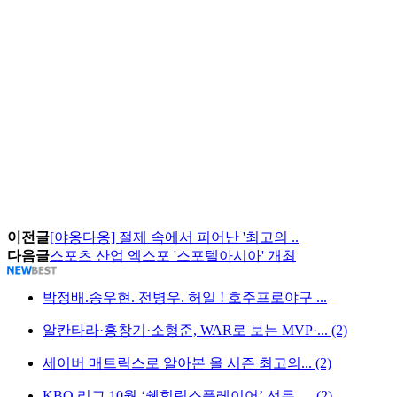
이전글
[야옹다옹] 절제 속에서 피어난 '최고의 ..
다음글
스포츠 산업 엑스포 '스포텔아시아' 개최
박정배.송우현. 전병우. 허일 ! 호주프로야구 ...
알칸타라·홍창기·소형준, WAR로 보는 MVP·... (2)
세이버 매트릭스로 알아본 올 시즌 최고의... (2)
KBO 리그 10월 ‘쉘힐릭스플레이어’ 선두, ... (2)