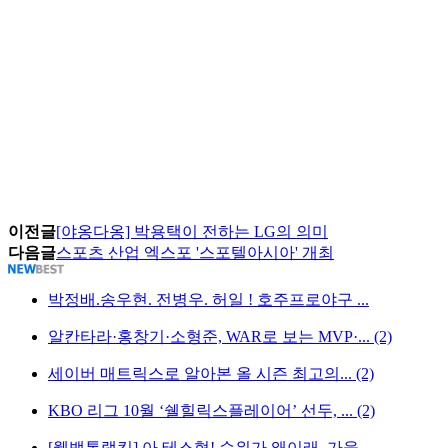
이전글
[야옹다옹] 박용택이 전하는 LG의 의미
다음글
스포츠 산업 엑스포 '스포텔아시아' 개최
박정배.송우현. 전병우. 허일 ! 호주프로야구 ...
알칸타라·홍창기·소형준, WAR로 보는 MVP·... (2)
세이버 매트릭스로 알아본 올 시즌 최고의... (2)
KBO 리그 10월 ‘쉘힐릭스플레이어’ 선두, ... (2)
[웰뱅톱랭킹] 아 테스형! 순위가 왜이래, 가을...