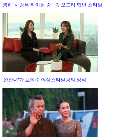
영화 '사랑은 타이핑 중!' 속 오드리 햅번 스타일
'완판녀'가 보여준 야상스타일링의 정석