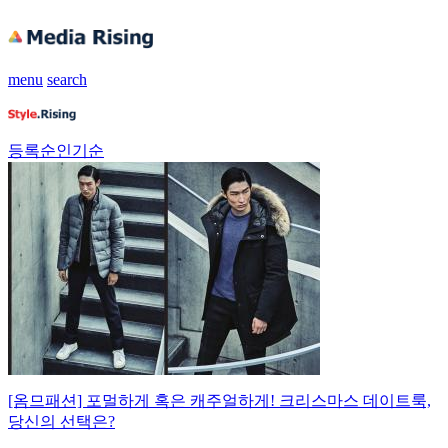
menu
search
등록순
인기순
[옴므패션] 포멀하게 혹은 캐주얼하게! 크리스마스 데이트룩,
당신의 선택은?