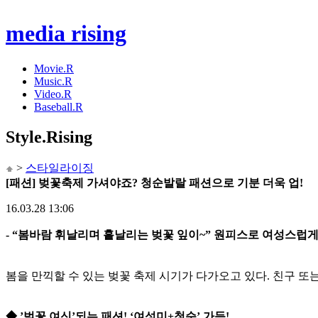
media rising
Movie.R
Music.R
Video.R
Baseball.R
Style
.Rising
>
스타일라이징
[패션] 벚꽃축제 가셔야죠? 청순발랄 패션으로 기분 더욱 업!
16.03.28 13:06
- “봄바람 휘날리며 흩날리는 벚꽃 잎이~” 원피스로 여성스럽게
봄을 만끽할 수 있는 벚꽃 축제 시기가 다가오고 있다. 친구 
◆ ’벚꽃 여신’되는 패션! ‘여성미+청순’ 가득!