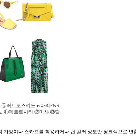
 ⑤러브모스키노by다리F&S
노 ⑪메트로시티 ⑫미샤 ⑬탈
의 가방이나 스카프를 착용하거나 립 컬러 정도만 핑크색으로 