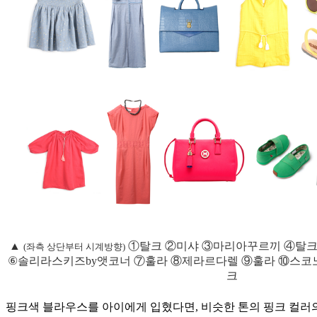
▲
①탈크 ②미샤 ③마리아꾸르끼 ④탈크
(좌측 상단부터 시계방향)
⑥솔리라스키즈by앳코너 ⑦훌라 ⑧제라르다렐 ⑨훌라 ⑩스코
크
핑크색 블라우스를 아이에게 입혔다면, 비슷한 톤의 핑크 컬러