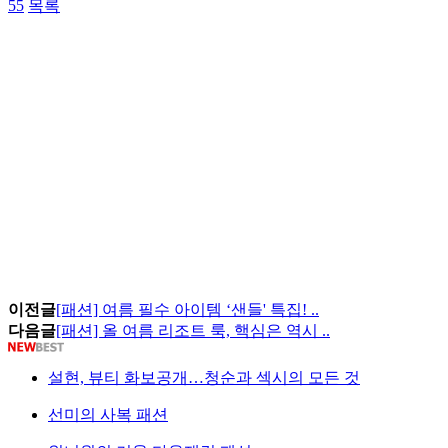
55
목록
이전글
[패션] 여름 필수 아이템 ‘샌들' 특집! ..
다음글
[패션] 올 여름 리조트 룩, 핵심은 역시 ..
설현, 뷰티 화보공개…청순과 섹시의 모든 것
선미의 사복 패션