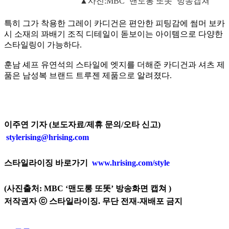
▲사진:MBC ‘맨도롱 또똣’ 방송캡쳐
특히 그가 착용한 그레이 카디건은 편안한 피팅감에 썸머 보카
시 소재의 꽈배기 조직 디테일이 돋보이는 아이템으로 다양한
스타일링이 가능하다.
훈남 셰프 유연석의 스타일에 엣지를 더해준 카디건과 셔츠 제
품은 남성복 브랜드 트루젠 제품으로 알려졌다.
이주연 기자 (보도자료/제휴 문의/오타 신고)
stylerising@hrising.com
스타일라이징 바로가기
www.hrising.com/style
(사진출처:
MBC ‘
맨도롱 또똣
’
방송화면 캡쳐
)
저작권자 ⓒ 스타일라이징. 무단 전재-재배포 금지