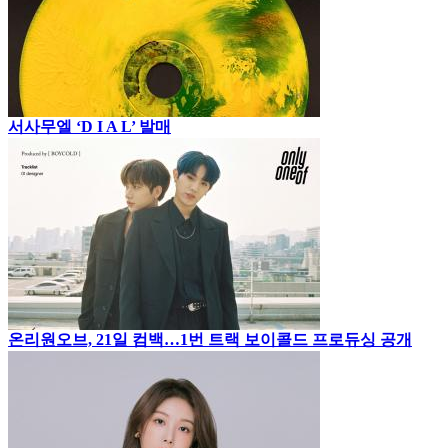
서사무엘 ‘D I A L’ 발매
온리원오브, 21일 컴백…1번 트랙 보이콜드 프로듀싱 공개