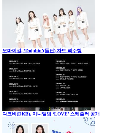
오마이걸, ‘Dolphin’(돌핀) 차트 역주행
다크비(DKB), 미니앨범 ‘LOVE’ 스케줄러 공개