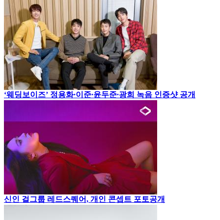
‘웨딩보이즈’ 정용화∙이준∙윤두준∙광희 녹음 인증샷 공개
신인 걸그룹 레드스퀘어, 개인 콘셉트 포토공개