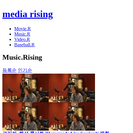
media rising
Movie.R
Music.R
Video.R
Baseball.R
Music
.Rising
등록순
인기순