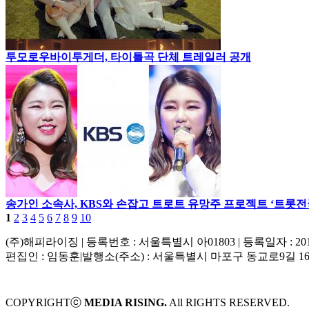
투모로우바이투게더, 타이틀곡 단체 트레일러 공개
송가인 소속사, KBS와 손잡고 트로트 유망주 프로젝트 ‘트롯전
1
2
3
4
5
6
7
8
9
10
(주)해피라이징
|
등록번호 : 서울특별시 아01803
|
등록일자 : 20
편집인 : 임동훈
|
발행소(주소) : 서울특별시 마포구 동교로9길 1
COPYRIGHTⓒ
MEDIA RISING.
All RIGHTS RESERVED.