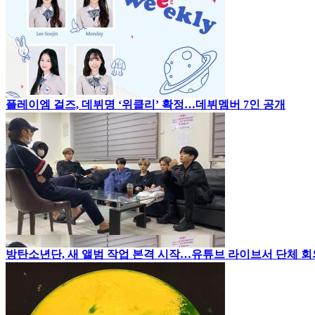
플레이엠 걸즈, 데뷔명 ‘위클리’ 확정…데뷔멤버 7인 공개
방탄소년단, 새 앨범 작업 본격 시작…유튜브 라이브서 단체 회