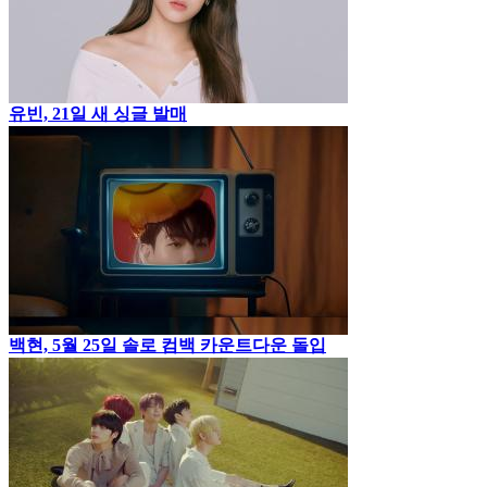
유빈, 21일 새 싱글 발매
백현, 5월 25일 솔로 컴백 카운트다운 돌입