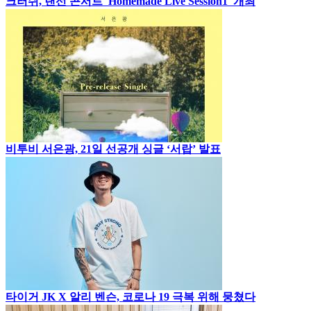
크러쉬, 랜선 콘서트 'Homemade Live Session1' 개최
비투비 서은광, 21일 선공개 싱글 ‘서랍’ 발표
타이거 JK X 알리 벤슨, 코로나 19 극복 위해 뭉쳤다