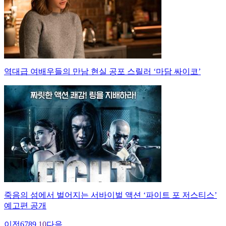
역대급 여배우들의 만남 현실 공포 스릴러 ‘마담 싸이코’
죽음의 섬에서 벌어지는 서바이벌 액션 ‘파이트 포 저스티스’
예고편 공개
이전
6
7
8
9
10
다음