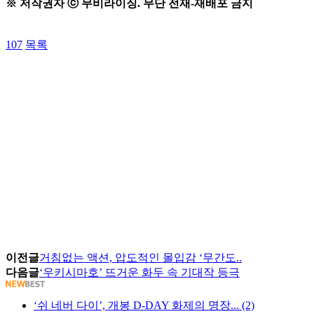
※ 저작권자 ⓒ 무비라이징. 무단 전재-재배포 금지
107
목록
이전글
거침없는 액션, 압도적인 몰입감 ‘무간도..
다음글
‘우키시마호’ 뜨거운 화두 속 기대작 등극
‘쉬 네버 다이’, 개봉 D-DAY 화제의 명장... (2)