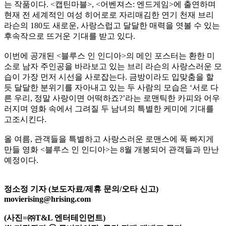
는 작품이다. <캡틴마블>, <어벤져스: 엔드게임>에 출연하며
현재 전 세계적인 여성 히어로로 자리매김한 연기 천재 브리
라슨의 180도 새로운, 사랑스럽고 달달한 매력을 엿볼 수 있는
후속작으로 뜨거운 기대를 받고 있다.
이번에 공개된 <블루스 인 인디아>의 메인 포스터는 환한 미
소로 남자 주인공을 바라보고 있는 브리 라슨의 사랑스러운 모
습이 가장 먼저 시선을 사로잡는다. 금방이라도 입맞춤을 할
듯 달달한 분위기를 자아내고 있는 두 사람의 모습은 ‘서로 다
른 우리, 정말 사랑이면 어떡하죠?’라는 로맨틱한 카피와 어우
러지며 영화 속에서 그려질 두 남녀의 특별한 케미에 기대를
고조시킨다.
올 여름, 관객들을 특별하고 사랑스러운 로맨스에 푹 빠지게
만들 영화 <블루스 인 인디아>는 8월 개봉되어 관객들과 만난
예정이다.
정소정 기자 (보도자료/제휴 문의/오타 신고)
movierising@hrising.com
(사진=㈜T&L 엔터테인먼트)