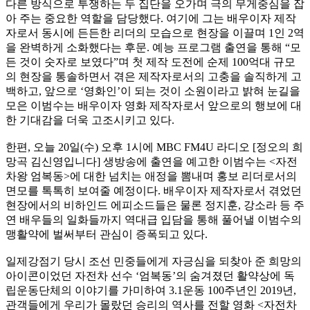
다른 방식으로 투쟁하는 두 집단을 오가며 극의 무게중심을 잡
아 주는 중요한 역할을 담당했다. 여기에 그는 배우이자 제작
자로서 동시에 든든한 리더의 모습으로 현장을 이끌며 1인 2역
을 완벽하게 소화했다는 후문. 예능 프로그램 출연을 통해 “모
든 것이 숫자로 보였다”며 첫 제작 도전에 순제 100억대 규모
의 현장을 통솔하면서 겪은 제작자로서의 고충을 솔직하게 고
백하고, 앞으로 ‘영화인’이 되는 것이 소원이라고 밝혀 눈길을
모은 이범수는 배우이자 영화 제작자로서 앞으로의 행보에 대
한 기대감을 더욱 고조시키고 있다.
한편, 오늘 20일(수) 오후 1시에 MBC FM4U 라디오 [정오의 희
망곡 김신영입니다] 생방송에 출연을 예고한 이범수는 <자전
차왕 엄복동>에 대한 넘치는 애정을 뽐내며 홍보 리더로서의
면모를 톡톡히 보여줄 예정이다. 배우이자 제작자로서 겪었던
현장에서의 비하인드 에피소드들은 물론 정지훈, 강소라 등 주
연 배우들의 일화들까지 역대급 입담을 통해 풀어낼 이범수의
맹활약에 벌써부터 관심이 증폭되고 있다.
일제강점기 당시 조선 민중들에게 자긍심을 되찾아 준 희망의
아이콘이었던 자전차 선수 ‘엄복동’의 숨겨졌던 활약상에 독
립운동단체의 이야기를 가미하여 3.1운동 100주년인 2019년,
관객들에게 우리가 몰랐던 승리의 역사를 전할 영화 <자전차