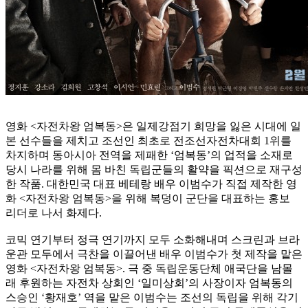
영화 <자전차왕 엄복동>은 일제강점기 희망을 잃은 시대에 일
본 선수들을 제치고 조선인 최초로 전조선자전차대회 1위를
차지하며 동아시아 전역을 제패한 ‘엄복동’의 업적을 소재로
당시 나라를 위해 몸 바친 독립군들의 활약을 픽션으로 재구성
한 작품. 대한민국 대표 베테랑 배우 이범수가 직접 제작한 영
화 <자전차왕 엄복동>을 위해 복덩이 군단을 대표하는 홍보
리더로 나서 화제다.
코믹 연기부터 정극 연기까지 모두 소화해내며 스크린과 브라
운관 모두에서 극찬을 이끌어낸 배우 이범수가 첫 제작을 맡은
영화 <자전차왕 엄복동>. 극 중 독립운동단체 애국단을 남몰
래 후원하는 자전차 상회인 ‘일미상회’의 사장이자 엄복동의
스승인 ‘황재호’ 역을 맡은 이범수는 조선의 독립을 위해 각기