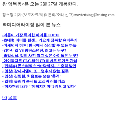
왕 엄복동>은 오는 2월 27일 개봉한다.
정소정 기자 (보도자료/제휴 문의/오타 신고) movierising@hrising.com
※미디어라이징 많이 본 뉴스
-이름이 가장 특이한 아이돌 TOP10
-초대형 아이돌 탄생…가요계 정복할 슈퍼루키
-미세먼저 꺼져! 한국에서 상상할 수 없는 하늘
-강다니엘 VS 방탄소년단, 최고는 누구?
-졸업식날, 같이 사진 찍고 싶은 아이돌은 누구?
-아이돌차트 CLC 싸인 CD 이벤트 뜨거운 관심
-[인터뷰] 몬스터엑스 “바닥까지…” 충격 발언
-[영상] 강다니엘이 또…멈추지 않는 질주
-[영상] 김병현, 처음보는 모습 ‘충격’
-[칼럼] 울림의 콘서트 고집과 러블리즈
-[아차현장] SF9 “‘예뻐지지마’ 1위 믿고 있다”
90
목록