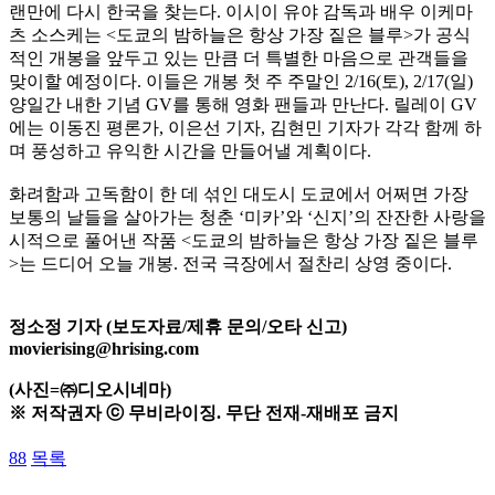
랜만에 다시 한국을 찾는다. 이시이 유야 감독과 배우 이케마
츠 소스케는 <도쿄의 밤하늘은 항상 가장 짙은 블루>가 공식
적인 개봉을 앞두고 있는 만큼 더 특별한 마음으로 관객들을
맞이할 예정이다. 이들은 개봉 첫 주 주말인 2/16(토), 2/17(일)
양일간 내한 기념 GV를 통해 영화 팬들과 만난다. 릴레이 GV
에는 이동진 평론가, 이은선 기자, 김현민 기자가 각각 함께 하
며 풍성하고 유익한 시간을 만들어낼 계획이다.
화려함과 고독함이 한 데 섞인 대도시 도쿄에서 어쩌면 가장
보통의 날들을 살아가는 청춘 ‘미카’와 ‘신지’의 잔잔한 사랑을
시적으로 풀어낸 작품 <도쿄의 밤하늘은 항상 가장 짙은 블루
>는 드디어 오늘 개봉. 전국 극장에서 절찬리 상영 중이다.
정소정 기자 (보도자료/제휴 문의/오타 신고)
movierising@hrising.com
(사진=㈜디오시네마)
※ 저작권자 ⓒ 무비라이징. 무단 전재-재배포 금지
88
목록