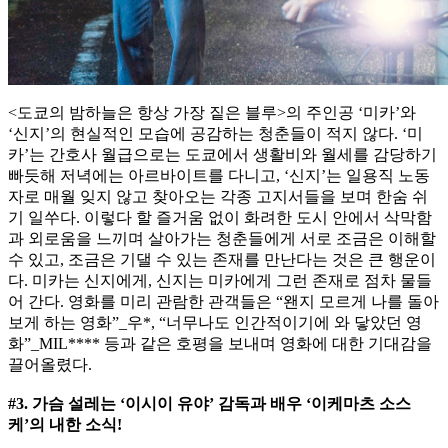
<도쿄의 밤하늘은 항상 가장 짙은 블루>의 주인공 ‘미카’와
‘신지’의 현실적인 모습에 공감하는 청춘들이 적지 않다. ‘미
카’는 간호사 월급으로는 도쿄에서 생활비와 월세를 감당하기
빠듯해 저녁에는 아르바이트를 다니고, ‘신지’는 일용직 노동
자로 매월 잊지 않고 찾아오는 각종 고지서들을 보며 한숨 쉬
기 일쑤다. 이렇다 할 즐거움 없이 화려한 도시 안에서 삭막함
과 외로움을 느끼며 살아가는 청춘들에게 서로 조금은 이해할
수 있고, 조금은 기댈 수 있는 존재를 만난다는 것은 큰 행운이
다. 미카는 신지에게, 신지는 미카에게 그런 존재로 점차 물들
어 간다. 영화를 미리 관람한 관객들은 “왠지 모르게 나를 돌아
보게 하는 영화”_우*, “너무나도 인간적이기에 와 닿았던 영
화”_MIL**** 등과 같은 호평을 보내며 영화에 대한 기대감을
끌어올렸다.
#3. 가슴 설레는 ‘이시이 유야’ 감독과 배우 ‘이케마츠 소스
케’의 내한 소식!