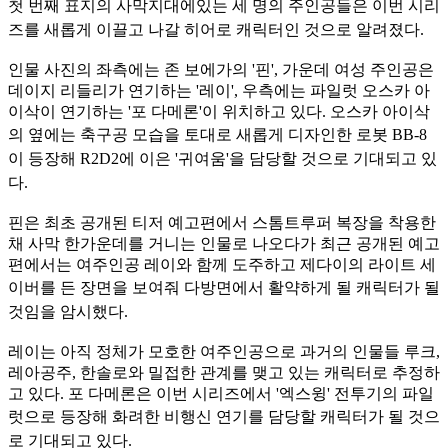
첫 번째 표지의 사막지대에있는 세 명의 주인공들은 이번 시리
즈를 새롭게 이끌고 나갈 히어로 캐릭터인 것으로 알려졌다.
인물 사진의 좌측에는 존 보에가의 '핀', 가운데 여성 주인공은
데이지 리들리가 연기하는 '레이', 우측에는 파일럿 오스카 아
이삭이 연기하는 '포 다메론'이 위치하고 있다. 오스카 아이삭
의 옆에는 축
구공 모습을 토대로 새롭게 디자인한 로봇 BB-8
이 등장해 R2D2에 이은 '귀여움'을 담당할 것으로 기대되고 있
다.
핀은 최초 공개된 티저 예고편에서 스톰트루퍼 복장을 착용한
채 사막 한가운데를 거니는 인물로 나오다가 최근 공개된 예고
편에서는 여주인공 레이와 함께 도주하고 제다이의 라이트 세
이버를 든 장
면을 보여줘 다방면에서 활약하게 될 캐릭터가 될
것임을 암시했다.
레이는 아직 정체가 모호한 여주인공으로 과거의 인물들 루크,
레아공주, 한솔로와 밀접한 관계를 맺고 있는 캐릭터로 추정하
고 있다. 포 다메론은 이번 시리즈에서 '엑스윙' 전투기의 파일
럿으로 등
장해 화려한 비행신 연기를 담당할 캐릭터가 될 것으
로 기대되고 있다.