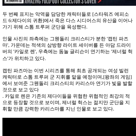
두 번째 표지는 악역을 담당한 캐릭터들로 [스타워즈 에피소
드 6:제다이의 귀환]에서 죽은 다스 시디어스의 유산을 이어나
가기 위해 스톰 트루퍼 군단을 육성했다.
인물 사진의 좌측에는 그웬돌리 크리스티가 분한 '캡틴 파즈
마', 가운데는 적색의 삼방향 라이트 세이버를 든 아담 드라이
버의 '카일로 렌', 우측에는 돔놀 글리슨이 연기하는 '제너럴 헉
스'가 위치하고
있다.
캡틴 파즈마는 이번 시리즈를 통해 최초 공개되는 여성 빌런
캐릭터로 스톰 트루퍼 군 지휘를 맡을 예정이며,[왕좌의 게임]
에서 보여준 그웬돌리 크리스티의 카리스마 연기가 빛을 발할
것으로 보고 있다
. 카일로 렌은 기존의 제다이들을 위협한 위협적인 최강의 적
으로 등장할 것으로 보이며, 제너럴 헉스는 젊지만 군단을 지
휘할 만큼 강력한 카리스마를 지닌 인물로 보고 있다.