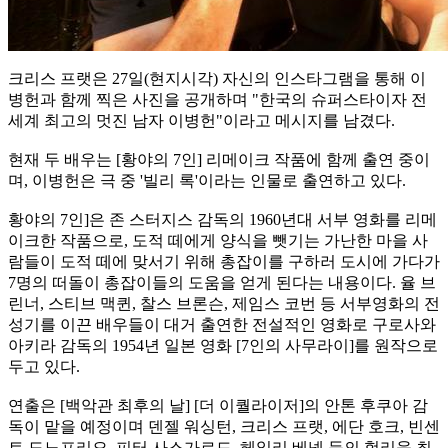
크리스 프랫은 27일(현지시각) 자신의 인스타그램을 통해 이
병헌과 함께 찍은 사진을 공개하며 "한국의 슈퍼스타이자 전
세계 최고의 멋진 남자 이병헌"이라고 메시지를 남겼다.
현재 두 배우는 [황야의 7인] 리메이크 작품에 함께 출연 중이
며, 이병헌은 극 중 '빌리 록'이라는 인물로 출연하고 있다.
황야의 7인]은 존 스터지스 감독의 1960년대 서부 영화를 리메
이크한 작품으로, 도적 떼에게 양식을 뺏기는 가난한 마을 사
람들이 도적 떼에 맞서기 위해 총잡이를 구하러 도시에 가다가
7명의 떠돌이 총잡이들의 도움을 얻게 된다는 내용이다. 율 브
린너, 스티브 맥퀸, 찰스 브론슨, 제임스 코번 등 서부영화의 전
성기를 이끈 배우들이 대거 출연한 전설적인 영화로 구로사와
아키라 감독의 1954년 일본 영화 [7인의 사무라이]를 원작으로
두고 있다.
연출은 [백악관 최후의 날] [더 이퀄라이저]의 안톤 후쿠아 감
독이 맡을 예정이며 덴젤 워싱턴, 크리스 프랫, 에단 호크, 빈센
트 도노프리오, 피터 사스가르드, 헤일리 베넷 등의 헐리웃 최