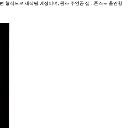
속편 형식으로 제작될 예정이며, 원조 주인공 샘 J.존스도 출연할