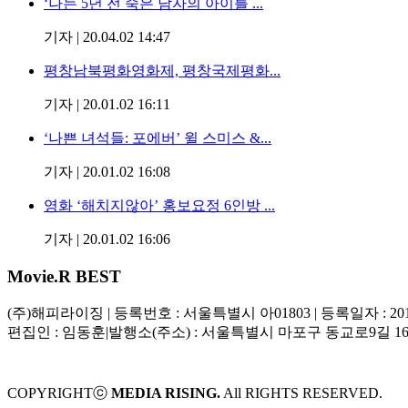
‘나는 5년 전 죽은 남자의 아이를 ...
기자
|
20.04.02 14:47
평창남북평화영화제, 평창국제평화...
기자
|
20.01.02 16:11
‘나쁜 녀석들: 포에버’ 윌 스미스 &...
기자
|
20.01.02 16:08
영화 ‘해치지않아’ 홍보요정 6인방 ...
기자
|
20.01.02 16:06
Movie
.R BEST
(주)해피라이징
|
등록번호 : 서울특별시 아01803
|
등록일자 : 20
편집인 : 임동훈
|
발행소(주소) : 서울특별시 마포구 동교로9길 1
COPYRIGHTⓒ
MEDIA RISING.
All RIGHTS RESERVED.