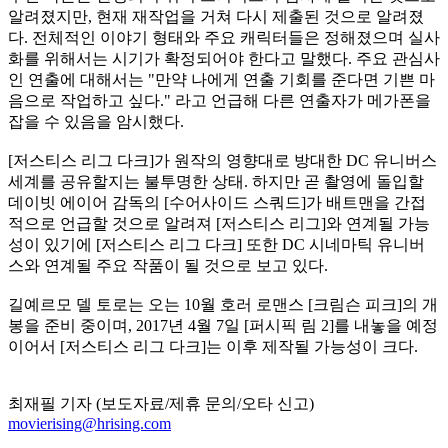
알려졌지만, 현재 재작업을 거쳐 다시 제출된 것으로 알려졌
다. 전체적인 이야기 형태와 주요 캐릭터들은 정해졌으며 실사
화를 위해서는 시기가 확정되어야 한다고 말했다. 주요 관심사
인 연출에 대해서는 "만약 나에게 연
출 기회를 준다면 기쁜 마
음으로 작업하고 싶다." 라고 언급해 다른 연출자가 메가폰을
잡을 수 있음을 암시했다.
[저스티스 리그 다크]가 원작의 영향대로 방대한 DC 유니버스
세계를 공유할지는 불투명한 상태. 하지만 곧 촬영에 돌입할
데이빗 에이어 감독의 [수어사이드 스쿼드]가 배트맨을 간접
적으로 언급할 것으로 알려져 [저스티스 리그]와 연계될 가능
성이 있기에 [저스티스 리그 다크] 또한
DC 시네마틱 유니버
스와 연계될 주요 작품이 될 것으로 보고 있다.
길예르모 델 토로는 오는 10월 호러 로맨스 [크림슨 피크]의 개
봉을 준비 중이며, 2017년 4월 7일 [퍼시픽 림 2]를 내놓을 예정
이어서 [저스티스 리그 다크]는 이후 제작될 가능성이 크다.
최재필 기자 (보도자료/제휴 문의/오타 신고)
movierising@hrising.com