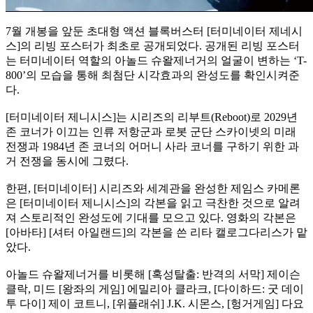
7월 개봉을 앞둔 초대형 액션 블록버스터 [터미네이터 제네시
스]의 리빙 포스터가 최초로 공개되었다. 공개된 리빙 포스터
는 터미네이터 역할의 아놀드 슈왈제너거의 얼굴이 변하는 ‘T-
800’의 모습을 통해 최첨단 시각효과의 완성도를 확인시켜준
다.
[터미네이터 제니시스]는 시리즈의 리부트(Reboot)로 2029년
존 코너가 이끄는 인류 저항군과 로봇 군단 스카이넷의 미래
전쟁과 1984년 존 코너의 어머니 사라 코너를 구하기 위한 과
거 전쟁을 동시에 그렸다.
한편, [터미네이터] 시리즈와 세계관을 완성한 제임스 카메론
은 [터미네이터 제니시스]의 각본을 읽고 극찬한 것으로 알려
져 스토리적인 완성도에 기대를 모으고 있다. 영화의 각본은
[아바타] [셔터 아일랜드]의 각본을 쓴 리타 캘로그다리스가 맡
았다.
아놀드 슈왈제너거를 비롯해 [혹성탈출: 반격의 서막] 제이슨
클락, 미드 [왕좌의 게임] 에밀리아 클라크, [다이하드: 굿 데이
투 다이] 제이 코트니, [위플래쉬] J.K. 시몬스, [헝거게임] 다요