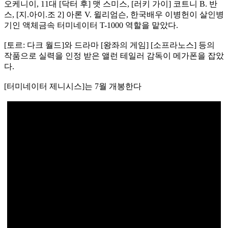
오케니이, 11대 [닥터 후] 맷 스미스, [러키 가이] 코트니 B. 반
스, [지.아이.조 2] 아론 V. 윌리엄슨, 한국배우 이병헌이 살인병
기인 액체금속 터미네이터 T-1000 역할을 맡았다.
[토르: 다크 월드]와 드라마 [왕좌의 게임] [소프라노스] 등의
작품으로 실력을 인정 받은 앨런 테일러 감독이 메가폰을 잡았
다.
[터미네이터 제니시스]는 7월 개봉한다