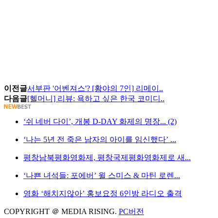
이전글
서부판 '어벤져스'? [황야의 7인] 리메이..
다음글
[헬머니] 리뷰: 욕하고 싶은 한국 코미디..
‘쉬 네버 다이’, 개봉 D-DAY 화제의 명장... (2)
‘나는 5년 전 죽은 남자의 아이를 임신했다’ ...
평창남북평화영화제, 평창국제평화영화제로 새...
‘나쁜 녀석들: 포에버’ 윌 스미스 & 마틴 로렌...
영화 ‘해치지않아’ 홍보요정 6인방 라디오 출격
COPYRIGHT ＠ MEDIA RISING.
PC버전