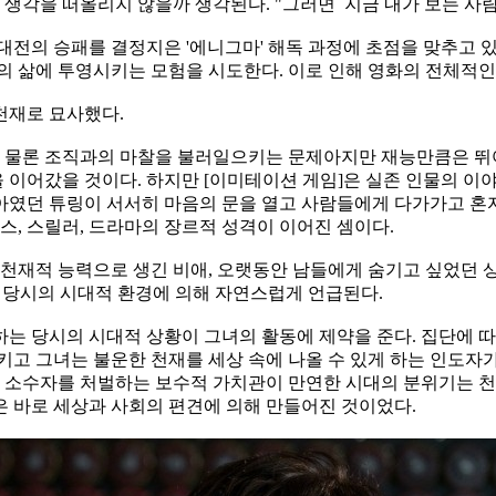
 생각을 떠올리지 않을까 생각된다. "그러면 지금 내가 보는 사람
전의 승패를 결정지은 '에니그마' 해독 과정에 초점을 맞추고 
재의 삶에 투영시키는 모험을
시도한다. 이로 인해 영화의 전체적
천재로 묘사했다.
물론 조직과의 마찰을 불러일으키는 문제아지만 재능만큼은 뛰어난
이어갔을 것이다. 하지만 [이
미테이션 게임]은 실존 인물의 이야
아였던 튜링이 서서히 마음의 문을 열고 사람들에게 다가가고 혼자
스, 스릴러, 드라마의 장르적 성격이 이어진 셈이다.
 천재적 능력으로 생긴 비애, 오랫동안 남들에게 숨기고 싶었던 
 당시의 시대적 환경에 의해 자
연스럽게 언급된다.
하는 당시의 시대적 상황이 그녀의 활동에 제약을 준다. 집단에 
시키고 그녀는 불운한 천재를
세상 속에 나올 수 있게 하는 인도자가
성 소수자를 처벌하는 보수적 가치관이 만연한 시대의 분위기는 천
은 바로 세상과 사회의 편견에 의해 만들어진 것이었다.