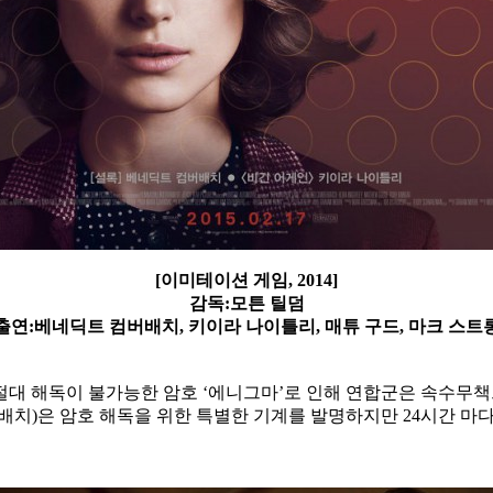
[이미테이션 게임, 2014]
감독:모튼 틸덤
출연:베네딕트 컴버배치, 키이라 나이틀리, 매튜 구드, 마크 스트
. 절대 해독이 불가능한 암호 ‘에니그마’로 인해 연합군은 속수무
배치)은 암호 해독을 위한
특별한 기계를 발명하지만 24시간 마