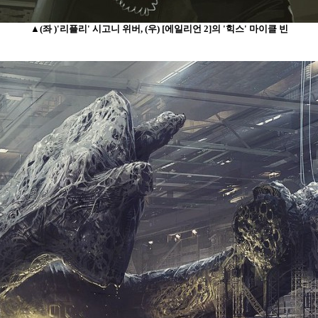
▲(좌 )'리플리' 시고니 위버, (우) [에일리언 2]의 '힉스' 마이클 빈