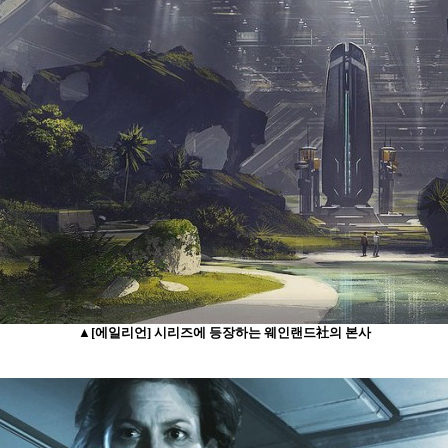
▲[에일리언] 시리즈에 등장하는 웨인랜드社의 본사